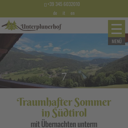
+39 345 6032010
de
it
en
7
Traumhafter Sommer
in Südtirol
mit Übernachten unterm