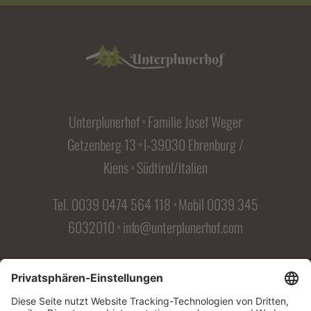
Unterplunerhof
Familie Josef Weger
∎
Getzenberg 13
I-39030 Ehrenburg /
∎
Kiens
Südtirol/Italien
∎
Tel.
0039 0474 564 118
Mobil
0039 345
∎
6032010
info@unterplunerhof.com
∎
